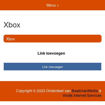
Menu +
Xbox
Xbox
Link toevoegen
Link toevoegen
Copyright © 2023 Onderdeel van
BaakmanMedia
&
Vrolijk Internet Services